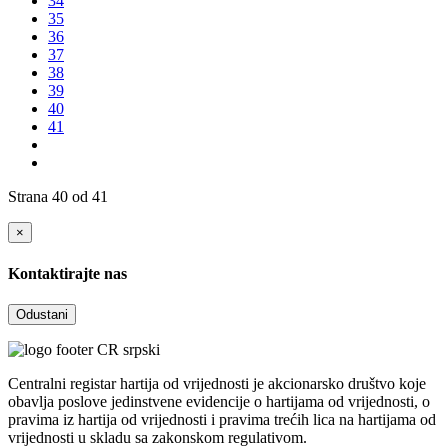
34
35
36
37
38
39
40
41
Strana 40 od 41
×
Kontaktirajte nas
Odustani
Centralni registar hartija od vrijednosti je akcionarsko društvo koje
obavlja poslove jedinstvene evidencije o hartijama od vrijednosti, o
pravima iz hartija od vrijednosti i pravima trećih lica na hartijama od
vrijednosti u skladu sa zakonskom regulativom.