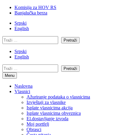
Komisija za HOV RS
Banjalučka berza
Srpski
English
Pretraži
Srpski
English
Pretraži
Menu
Naslovna
Vlasnici
Ažuriranje podataka o vlasnicima
Izvještaji za vlasnike
Isplate vlasnicima akcija
Isplate vlasnicima obveznica
El.dostavljanje izvoda
Moj portfelj
Obrasci
Česta pitanja