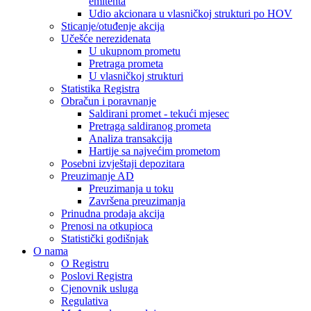
emitenta
Udio akcionara u vlasničkoj strukturi po HOV
Sticanje/otuđenje akcija
Učešće nerezidenata
U ukupnom prometu
Pretraga prometa
U vlasničkoj strukturi
Statistika Registra
Obračun i poravnanje
Saldirani promet - tekući mjesec
Pretraga saldiranog prometa
Analiza transakcija
Hartije sa najvećim prometom
Posebni izvještaji depozitara
Preuzimanje AD
Preuzimanja u toku
Završena preuzimanja
Prinudna prodaja akcija
Prenosi na otkupioca
Statistički godišnjak
O nama
O Registru
Poslovi Registra
Cjenovnik usluga
Regulativa