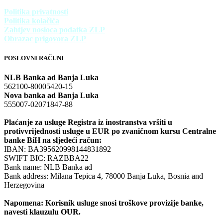
Politika privatnosti
Politika kolačića
Zahtjev nosioca podatka ZLP
Obrazac prigovora ZLP
POSLOVNI RAČUNI
NLB Banka ad Banja Luka
562100-80005420-15
Nova banka ad Banja Luka
555007-02071847-88
Plaćanje za usluge Registra iz inostranstva vršiti u
protivvrijednosti usluge u EUR po zvaničnom kursu Centralne
banke BiH na sljedeći račun:
IBAN: BA395620998144831892
SWIFT BIC: RAZBBA22
Bank name: NLB Banka ad
Bank address: Milana Tepica 4, 78000 Banja Luka, Bosnia and
Herzegovina
Napomena: Korisnik usluge snosi troškove provizije banke,
navesti klauzulu OUR.